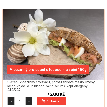
Vícezrnný croissant s lososem a vejci 150g
Složení: vícezrnný croissant, pomazánkové máslo, uzený
losos, vejce, lo-lo bianco, rajče, okurek, kopr Alergeny:
A1,A3,A7
75.00
Kč
Vícezrnný
-
+
Do košíku
croissant
s