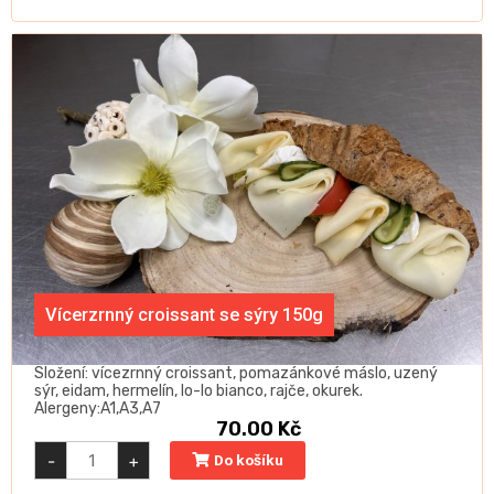
lososem
a
vejci
150g
quantity
Vícerzrnný croissant se sýry 150g
Složení: vícezrnný croissant, pomazánkové máslo, uzený
sýr, eidam, hermelín, lo-lo bianco, rajče, okurek.
Alergeny:A1,A3,A7
70.00
Kč
Vícerzrnný
-
+
Do košíku
croissant
se
sýry