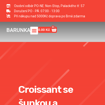
Přeskočit
Osobní odběr PO-NE: Non-Stop, Palackého tř. 57
na
Doručení PO - PÁ: 07:00 - 13:00
obsah
Při nákupu nad 5000Kč doprava po Brně zdarma
0
Menu
Cart
BARUNKA
0.00
Kč
Croissant se
šunkou a