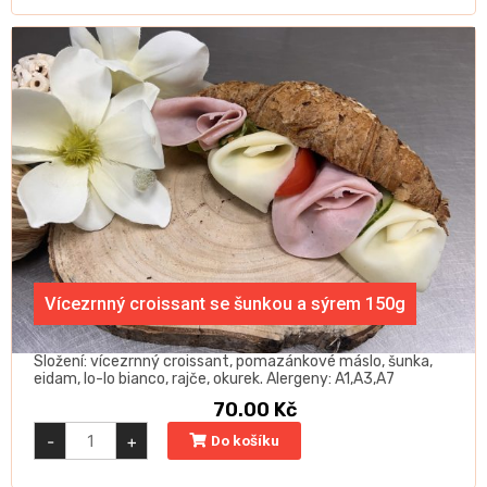
150g
quantity
Vícezrnný croissant se šunkou a sýrem 150g
Složení: vícezrnný croissant, pomazánkové máslo, šunka,
eidam, lo-lo bianco, rajče, okurek. Alergeny: A1,A3,A7
70.00
Kč
Vícezrnný
-
+
Do košíku
croissant
se
šunkou
a