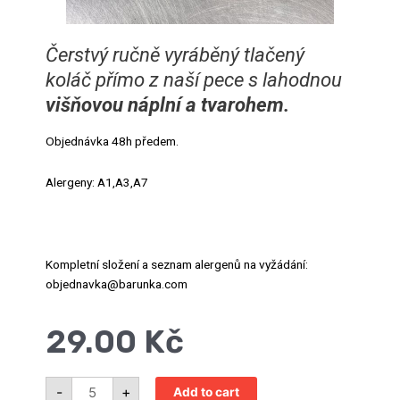
Čerstvý ručně vyráběný tlačený
koláč přímo z naší pece s lahodnou
višňovou náplní a tvarohem.
Objednávka 48h předem.
Alergeny: A1,A3,A7
Kompletní složení a seznam alergenů na vyžádání:
objednavka@barunka.com
29.00
Kč
Koláč
-
+
Add to cart
s