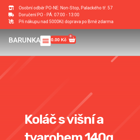
Přeskočit
Osobní odběr PO-NE: Non-Stop, Palackého tř. 57
na
Doručení PO - PÁ: 07:00 - 13:00
obsah
Při nákupu nad 5000Kč doprava po Brně zdarma
0
Menu
Cart
BARUNKA
0.00
Kč
Koláč s višní a
tvarohem 140g