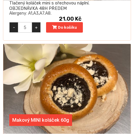
Tlačený koláček mini s ořechovou náplní.
OBJEDNÁVKA 48H PŘEDEM
Alergeny: A1,A3,A7.A8.
21.00
Kč
Ořechový
-
+
Do košíku
MINI
koláček
60g
quantity
Makový MINI koláček 60g