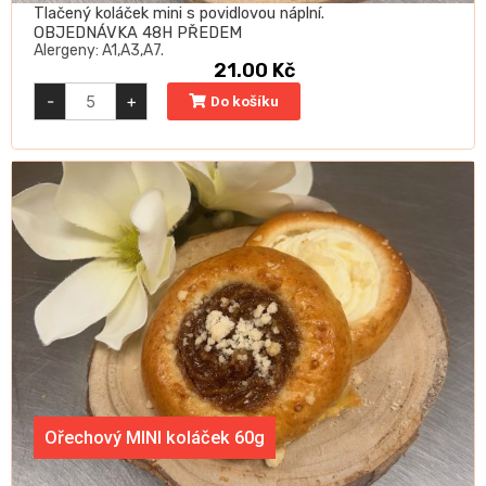
Tlačený koláček mini s povidlovou náplní.
OBJEDNÁVKA 48H PŘEDEM
Alergeny: A1,A3,A7.
21.00
Kč
Povidlový
-
+
Do košíku
MINI
koláček
60g
quantity
Ořechový MINI koláček 60g