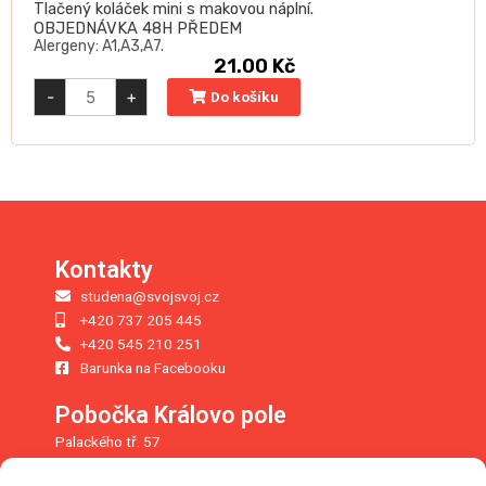
Tlačený koláček mini s makovou náplní.
OBJEDNÁVKA 48H PŘEDEM
Alergeny: A1,A3,A7.
21.00
Kč
Makový
-
+
Do košíku
MINI
koláček
60g
quantity
Kontakty
studena@svojsvoj.cz
+420 737 205 445
+420 545 210 251
Barunka na Facebooku
Pobočka Královo pole
Palackého tř. 57
612 00 Brno