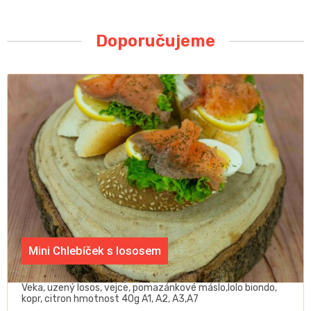
quantity
Doporučujeme
Mini Chlebíček s lososem
Veka, uzený losos, vejce, pomazánkové máslo,lolo biondo,
kopr, citron hmotnost 40g A1, A2, A3,A7