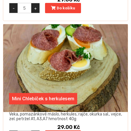
Mini
-
+
Do košíku
Chlebíček
s
humrovou
majonézou
quantity
Mini Chlebíček s herkulesem
Veka, pomazánkové máslo, herkules, rajče, okurka sal., vejce,
zel. petržel A1, A3,A7 hmotnost 40g
29.00
Kč