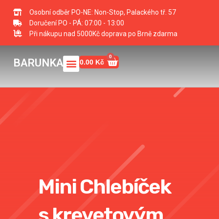
Přeskočit
Osobní odběr PO-NE: Non-Stop, Palackého tř. 57
na
Doručení PO - PÁ: 07:00 - 13:00
obsah
Při nákupu nad 5000Kč doprava po Brně zdarma
0
Menu
Cart
BARUNKA
0.00
Kč
Mini Chlebíček
s krevetovým