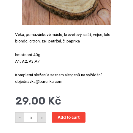
Veka, pomazánkové máslo, krevetový salát, vejce, lolo
biondo, citron, zel. petržel, č. paprika
hmotnost 40g
A1, A2, A3,A7
Kompletní složení a seznam alergenů na vyžádání:
objednavka@barunka.com
29.00
Kč
Mini
-
+
Add to cart
Chlebíček
s
krevetovým
salátem