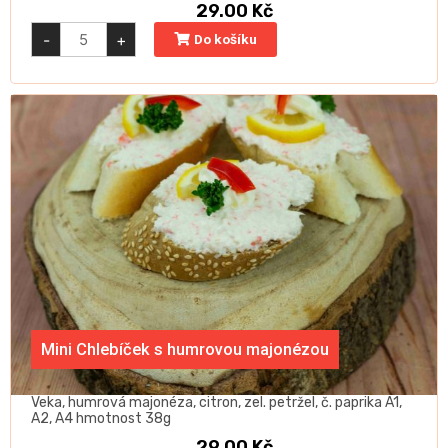
29.00
Kč
Mini
-
+
Do košíku
Chlebíček
s
lososem
quantity
Mini Chlebíček s humrovou majonézou
Veka, humrová majonéza, citron, zel. petržel, č. paprika A1,
A2, A4 hmotnost 38g
29.00
Kč